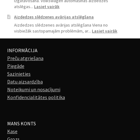
izgatavošana. Volkswagen automašīnas aizdedzes
:
atslēgas...
Lasiet vairāk
Volkswagen
Aizdedzes slēdzenes avārijas atslēgšana
atslēgu
izgatavošana,
Aizdedzes slēdzenes avārijas atslēgšana Viena no
programmēšana
:
visbiežāk sastopamajām problēmām, ar...
Lasiet vairāk
Aizdedzes
slēdzenes
avārijas
INFORMĀCIJA
atslēgšana
Preču atgriešana
Piegāde
Sazinieties
Datu aizsardzība
Noteikumi un nosacījumi
Konfidencialitātes politika
MANS KONTS
Kase
Grozs