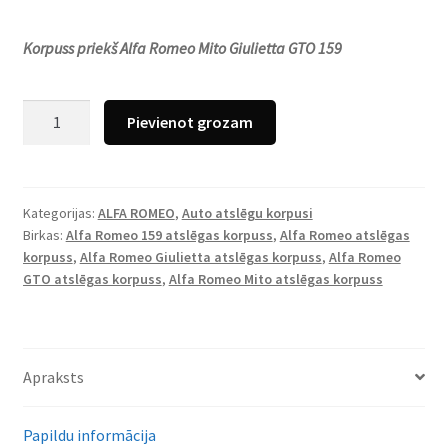
Korpuss priekš Alfa Romeo Mito Giulietta GTO 159
Alfa
Pievienot grozam
Romeo
Mito
|
Giulietta
Kategorijas:
ALFA ROMEO
,
Auto atslēgu korpusi
Birkas:
Alfa Romeo 159 atslēgas korpuss
,
Alfa Romeo atslēgas
|
korpuss
,
Alfa Romeo Giulietta atslēgas korpuss
,
Alfa Romeo
GTO
GTO atslēgas korpuss
,
Alfa Romeo Mito atslēgas korpuss
|
159
atslēgas
korpuss
Apraksts
daudzums
Papildu informācija