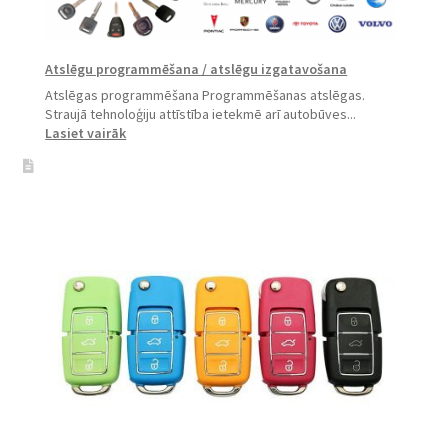
Atslēgu programmēšana / atslēgu izgatavošana
Atslēgas programmēšana Programmēšanas atslēgas.
Straujā tehnoloģiju attīstība ietekmē arī autobūves...
:
Lasiet vairāk
Atslēgu
programmēšana
/
atslēgu
izgatavošana