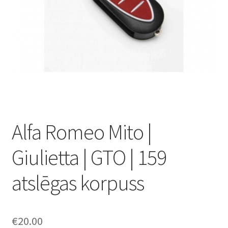
Noteikumi un nosacījumi
Piegāde
Piegādes un maksājumu izmaksas
Preču atgriešana
Refund and Returns Policy
Alfa Romeo Mito |
Sazinieties ar mums
Giulietta | GTO | 159
atslēgas korpuss
€
20.00