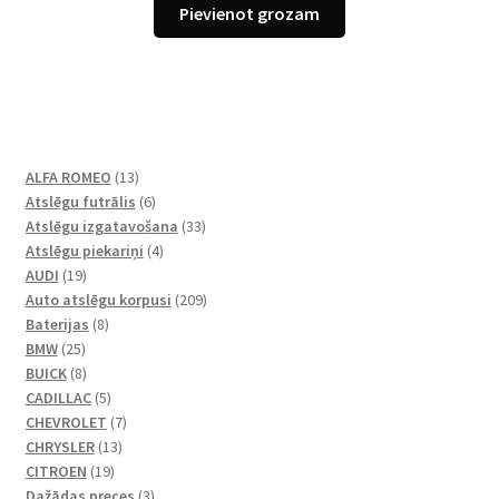
Pievienot grozam
13
ALFA ROMEO
13
produkti
6
Atslēgu futrālis
6
produkts
33
Atslēgu izgatavošana
33
4
produkts
Atslēgu piekariņi
4
19
produkts
AUDI
19
produkti
209
Auto atslēgu korpusi
209
8
produkts
Baterijas
8
25
produkts
BMW
25
produkts
8
BUICK
8
produkts
5
CADILLAC
5
produkts
7
CHEVROLET
7
13
produkts
CHRYSLER
13
19
produkti
CITROEN
19
produkti
3
Dažādas preces
3