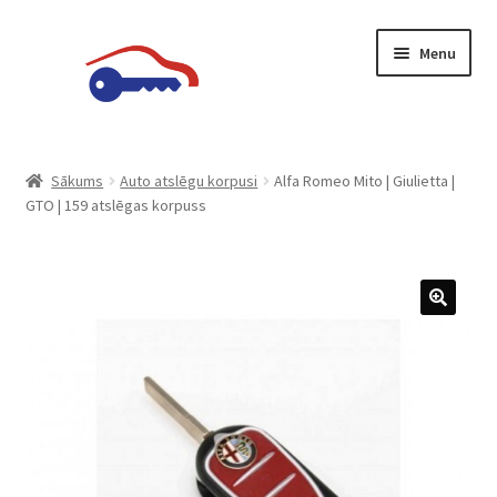
Skip
Skip
Menu
to
to
navigation
content
Sākumlapa
Sākums
Auto atslēgu korpusi
Alfa Romeo Mito | Giulietta |
GTO | 159 atslēgas korpuss
Datu aizsardzība
Grozs
Kase
🔍
Konfidencialitātes politika
Mans konts