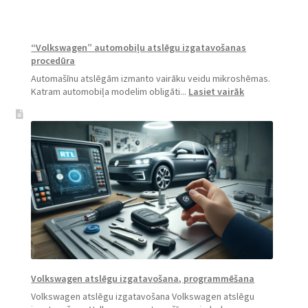
“Volkswagen” automobiļu atslēgu izgatavošanas
procedūra
Automašīnu atslēgām izmanto vairāku veidu mikroshēmas.
:
Katram automobiļa modelim obligāti...
Lasiet vairāk
“Volkswagen”
automobiļu
atslēgu
izgatavošanas
procedūra
Volkswagen atslēgu izgatavošana, programmēšana
Volkswagen atslēgu izgatavošana Volkswagen atslēgu