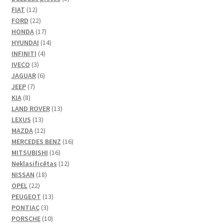
12
produkts
FIAT
12
produkti
22
FORD
22
produkts
17
HONDA
17
produkti
14
HYUNDAI
14
4
produkti
INFINITI
4
3
produkts
IVECO
3
produkts
6
JAGUAR
6
7
produkts
JEEP
7
8
produkts
KIA
8
produkts
13
LAND ROVER
13
13
produkti
LEXUS
13
produkti
12
MAZDA
12
produkti
16
MERCEDES BENZ
16
16
produkti
MITSUBISHI
16
produkti
12
Neklasificētas
12
18
produkti
NISSAN
18
22
produkti
OPEL
22
produkts
13
PEUGEOT
13
3
produkti
PONTIAC
3
produkts
10
PORSCHE
10