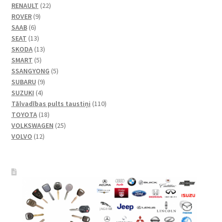
22
produkti
RENAULT
22
9
produkts
ROVER
9
6
produkts
SAAB
6
produkts
13
SEAT
13
produkti
13
SKODA
13
5
produkti
SMART
5
produkts
5
SSANGYONG
5
9
produkts
SUBARU
9
4
produkts
SUZUKI
4
produkts
110
Tālvadības pults taustiņi
110
18
produkti
TOYOTA
18
produkti
25
VOLKSWAGEN
25
12
produkts
VOLVO
12
produkti