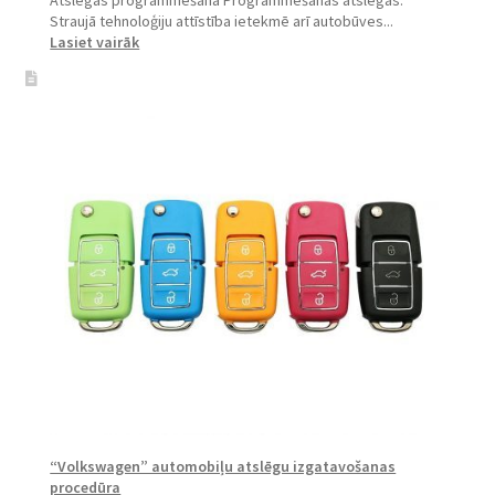
Straujā tehnoloģiju attīstība ietekmē arī autobūves...
:
Lasiet vairāk
Atslēgu
programmēšana
/
atslēgu
izgatavošana
“Volkswagen” automobiļu atslēgu izgatavošanas
procedūra