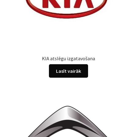
KIA atslēgu izgatavošana
Lasīt vairāk