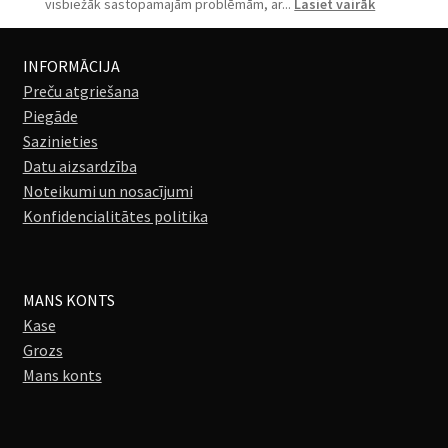
programmēšana
:
visbiežāk sastopamajām problēmām, ar...
Lasiet vairāk
Aizdedzes
slēdzenes
avārijas
INFORMĀCIJA
atslēgšana
Preču atgriešana
Piegāde
Sazinieties
Datu aizsardzība
Noteikumi un nosacījumi
Konfidencialitātes politika
MANS KONTS
Kase
Grozs
Mans konts