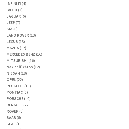
4
produkti
INFINITI
4
3
produkts
IVECO
3
produkts
6
JAGUAR
6
7
produkts
JEEP
7
8
produkts
KIA
8
produkts
13
LAND ROVER
13
13
produkti
LEXUS
13
produkti
12
MAZDA
12
produkti
16
MERCEDES BENZ
16
16
produkti
MITSUBISHI
16
produkti
12
Neklasificētas
12
18
produkti
NISSAN
18
22
produkti
OPEL
22
produkts
13
PEUGEOT
13
3
produkti
PONTIAC
3
produkts
10
PORSCHE
10
22
produkti
RENAULT
22
9
produkts
ROVER
9
6
produkts
SAAB
6
produkts
13
SEAT
13