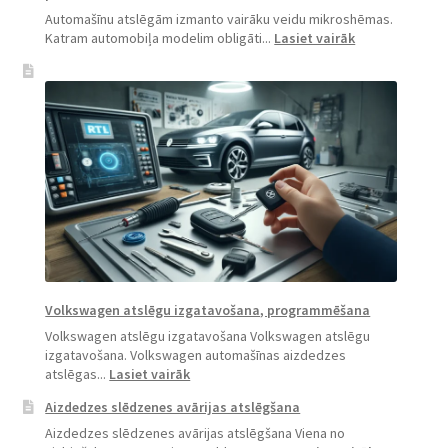
Automašīnu atslēgām izmanto vairāku veidu mikroshēmas.
:
Katram automobiļa modelim obligāti...
Lasiet vairāk
“Volkswagen”
automobiļu
atslēgu
izgatavošanas
procedūra
Volkswagen atslēgu izgatavošana, programmēšana
Volkswagen atslēgu izgatavošana Volkswagen atslēgu
izgatavošana. Volkswagen automašīnas aizdedzes
:
atslēgas...
Lasiet vairāk
Volkswagen
Aizdedzes slēdzenes avārijas atslēgšana
atslēgu
izgatavošana,
Aizdedzes slēdzenes avārijas atslēgšana Viena no