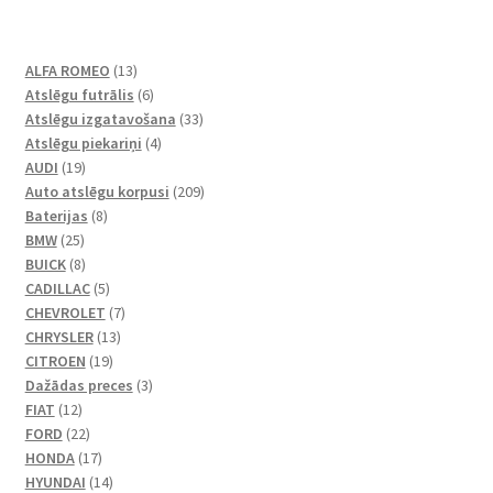
13
ALFA ROMEO
13
produkti
6
Atslēgu futrālis
6
produkts
33
Atslēgu izgatavošana
33
4
produkts
Atslēgu piekariņi
4
19
produkts
AUDI
19
produkti
209
Auto atslēgu korpusi
209
8
produkts
Baterijas
8
25
produkts
BMW
25
produkts
8
BUICK
8
produkts
5
CADILLAC
5
produkts
7
CHEVROLET
7
13
produkts
CHRYSLER
13
19
produkti
CITROEN
19
produkti
3
Dažādas preces
3
12
produkts
FIAT
12
produkti
22
FORD
22
produkts
17
HONDA
17
produkti
14
HYUNDAI
14