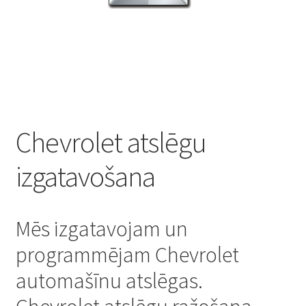
Noteikumi un nosacījumi
Piegāde
Piegādes un maksājumu izmaksas
Preču atgriešana
Chevrolet atslēgu
Refund and Returns Policy
izgatavošana
Sazinieties ar mums
Mēs izgatavojam un
programmējam Chevrolet
automašīnu atslēgas.