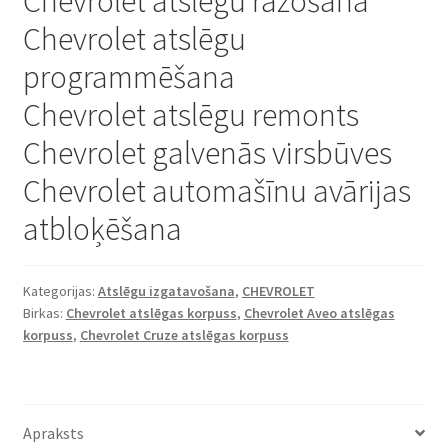
Chevrolet atslēgu ražošana
Chevrolet atslēgu
programmēšana
Chevrolet atslēgu remonts
Chevrolet galvenās virsbūves
Chevrolet automašīnu avārijas
atbloķēšana
Kategorijas:
Atslēgu izgatavošana
,
CHEVROLET
Birkas:
Chevrolet atslēgas korpuss
,
Chevrolet Aveo atslēgas
korpuss
,
Chevrolet Cruze atslēgas korpuss
Apraksts