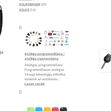
produkti
25
VOLKSWAGEN
25
12
produkts
VOLVO
12
produkti
ga
Atslēgu programmēšana /
atslēgu izgatavošana
Atslēgas programmēšana
Programmēšanas atslēgas.
Straujā tehnoloģiju attīstība
ietekmē arī autobūves...
:
Lasiet vairāk
Atslēgu
programmēšana
/
atslēgu
izgatavošana