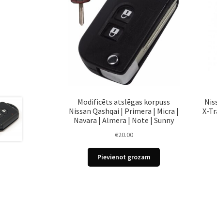
Modificēts atslēgas korpuss
Nis
Nissan Qashqai | Primera | Micra |
X-Tr
Navara | Almera | Note | Sunny
€
20.00
Pievienot grozam