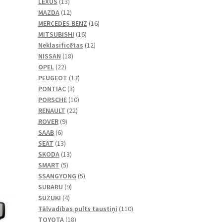
13
produkti
LEXUS
13
produkti
12
MAZDA
12
produkti
16
MERCEDES BENZ
16
16
produkti
MITSUBISHI
16
produkti
12
Neklasificētas
12
18
produkti
NISSAN
18
22
produkti
OPEL
22
produkts
13
PEUGEOT
13
3
produkti
PONTIAC
3
produkts
10
PORSCHE
10
22
produkti
RENAULT
22
9
produkts
ROVER
9
6
produkts
SAAB
6
produkts
13
SEAT
13
produkti
13
SKODA
13
5
produkti
SMART
5
produkts
5
SSANGYONG
5
9
produkts
SUBARU
9
4
produkts
SUZUKI
4
produkts
110
Tālvadības pults taustiņi
110
18
produkti
TOYOTA
18