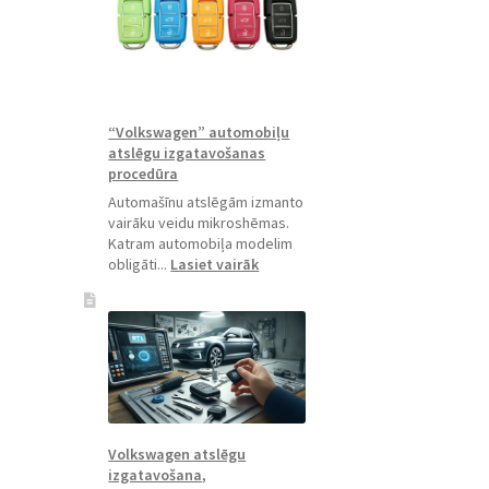
“Volkswagen” automobiļu
atslēgu izgatavošanas
procedūra
Automašīnu atslēgām izmanto
vairāku veidu mikroshēmas.
Katram automobiļa modelim
:
obligāti...
Lasiet vairāk
“Volkswagen”
automobiļu
atslēgu
izgatavošanas
procedūra
Volkswagen atslēgu
izgatavošana,