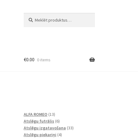
Meklēt:
Meklēt
€
0.00
0 items
de
13
ALFA ROMEO
13
produkti
6
Atslēgu futrālis
6
produkts
33
Atslēgu izgatavošana
33
4
produkts
Atslēgu piekariņi
4