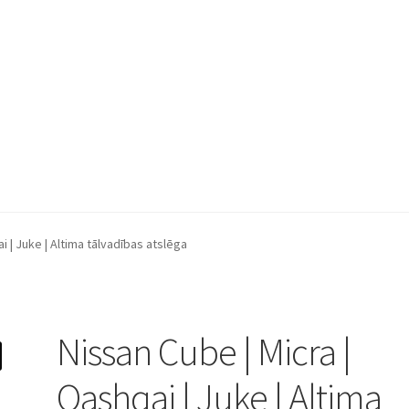
dencialitātes politika
Mans konts
Noteikumi un nosacījumi
Piegā
i | Juke | Altima tālvadības atslēga
iešana
Refund and Returns Policy
Sazinieties ar mums
Nissan Cube | Micra |
Qashqai | Juke | Altima