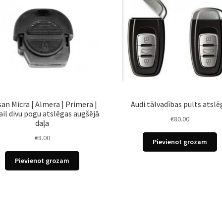
san Micra | Almera | Primera |
Audi tālvadības pults atslē
ail divu pogu atslēgas augšējā
€
80.00
daļa
€
8.00
Pievienot grozam
Pievienot grozam