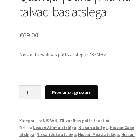
tālvadības atslēga
€
69.00
Nissan tālvadības pults atslēga (433MHz)
Nissan
Pievienot grozam
Cube
|
Micra
|
Kategorijas:
NISSAN
,
Tālvadības pults taustiņi
Birkas:
Nissan Altima atslēga
,
Nissan atslēga
,
Nissan Cube
Qashqai
atslēga
,
Nissan Juke atslēga
,
Nissan Micra atslēga
,
Nissan
|