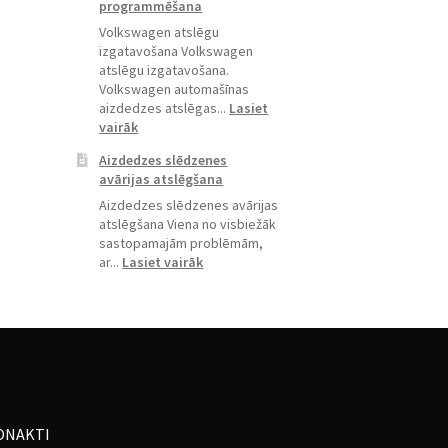
programmēšana
Volkswagen atslēgu
izgatavošana Volkswagen
atslēgu izgatavošana.
Volkswagen automašīnas
aizdedzes atslēgas...
Lasiet
:
vairāk
Volkswagen
Aizdedzes slēdzenes
atslēgu
avārijas atslēgšana
izgatavošana,
programmēšana
Aizdedzes slēdzenes avārijas
atslēgšana Viena no visbiežāk
sastopamajām problēmām,
:
ar...
Lasiet vairāk
Aizdedzes
slēdzenes
avārijas
atslēgšana
ONAKTI