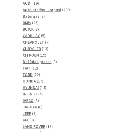
19
produkts
AUDI
19
produkti
209
Auto atslēgu korpusi
209
8
produkts
Baterijas
8
25
produkts
BMW
25
produkts
8
BUICK
8
produkts
5
CADILLAC
5
produkts
7
CHEVROLET
7
13
produkts
CHRYSLER
13
19
produkti
CITROEN
19
produkti
3
Dažādas preces
3
12
produkts
FIAT
12
produkti
22
FORD
22
produkts
17
HONDA
17
produkti
14
HYUNDAI
14
4
produkti
INFINITI
4
3
produkts
IVECO
3
produkts
6
JAGUAR
6
7
produkts
JEEP
7
8
produkts
KIA
8
produkts
13
LAND ROVER
13