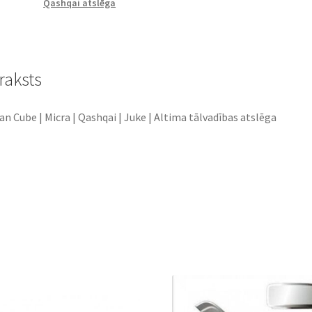
Qashqai atslēga
Juke
|
Altima
tālvadības
raksts
atslēga
daudzums
an Cube | Micra | Qashqai | Juke | Altima tālvadības atslēga